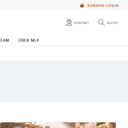
KUNDEN-LOGIN
kontakt
suche
diese website durchsuchen
team
über mlp
mlp berater finden