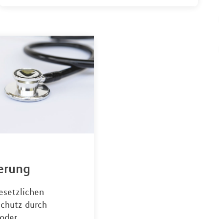
erung
esetzlichen
chutz durch
oder