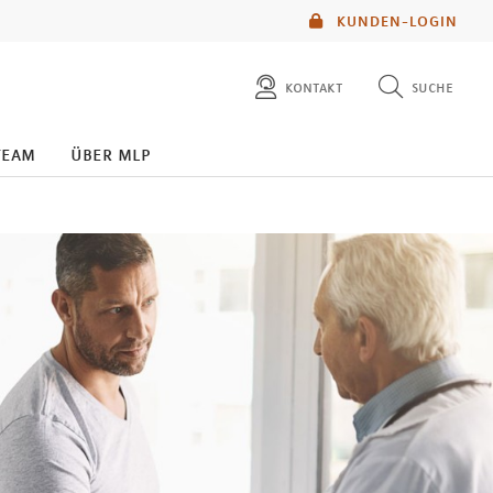
KUNDEN-LOGIN
kontakt
suche
diese website durchsuchen
team
über mlp
mlp berater finden