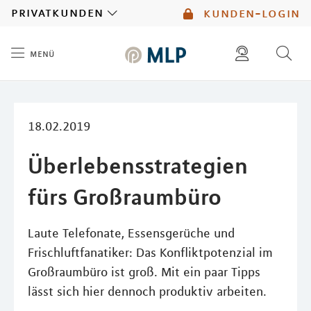
MLP
privatkunden
kunden-login
menü
Inhalt
diese website durchsuchen
mlp berater finden
18.02.2019
Überlebensstrategien
fürs Großraumbüro
Laute Telefonate, Essensgerüche und
Frischluftfanatiker: Das Konfliktpotenzial im
Großraumbüro ist groß. Mit ein paar Tipps
lässt sich hier dennoch produktiv arbeiten.