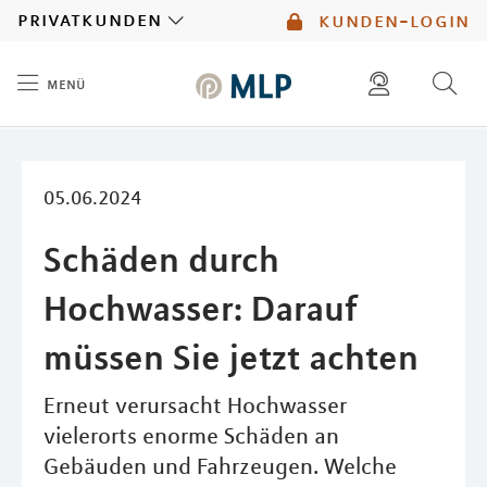
MLP
privatkunden
kunden-login
menü
Inhalt
diese website durchsuchen
mlp berater finden
05.06.2024
Schäden durch
Hochwasser: Darauf
müssen Sie jetzt achten
Erneut verursacht Hochwasser
vielerorts enorme Schäden an
Gebäuden und Fahrzeugen. Welche