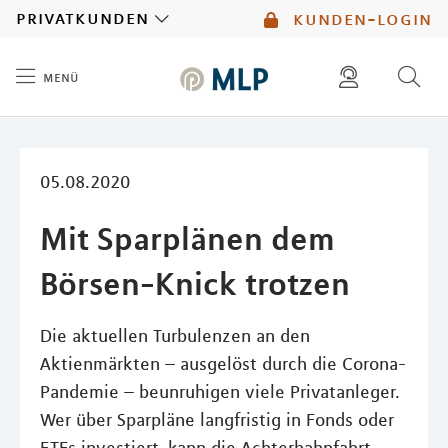
MLP
privatkunden
kunden-login
menü
Inhalt
diese website durchsuchen
mlp berater finden
05.08.2020
Mit Sparplänen dem
Börsen-Knick trotzen
Die aktuellen Turbulenzen an den
Aktienmärkten – ausgelöst durch die Corona-
Pandemie – beunruhigen viele Privatanleger.
Wer über Sparpläne langfristig in Fonds oder