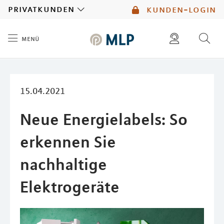
MLP
privatkunden
kunden-login
menü
Inhalt
diese website durchsuchen
mlp berater finden
15.04.2021
Neue Energielabels: So
erkennen Sie
nachhaltige
Elektrogeräte