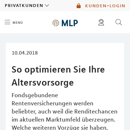
MLP
privatkunden
kunden-login
menü
Inhalt
diese website durchsuchen
mlp berater finden
10.04.2018
So optimieren Sie Ihre
Altersvorsorge
Fondsgebundene
Rentenversicherungen werden
beliebter, auch weil die Renditechancen
im aktuellen Marktumfeld überzeugen.
Welche weiteren Vorzüge sie haben,