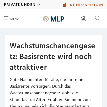
MLP
privatkunden
kunden-login
menü
Inhalt
diese website durchsuchen
mlp berater finden
Wachstumschancengese
tz: Basisrente wird noch
attraktiver
Gute Nachrichten für alle, die mit einer
Basisrente vorsorgen. Durch das
Wachstumschancengesetz sinkt die
Steuerlast im Alter. Erfahren Sie mehr zum
Thema und wie sich die Steuerentlastung