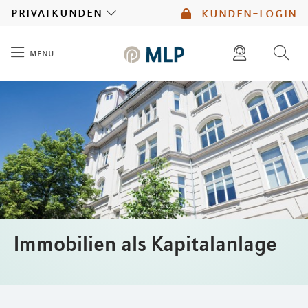
MLP
privatkunden
kunden-login
menü
Inhalt
diese website durchsuchen
mlp berater finden
Immobilien als Kapitalanlage